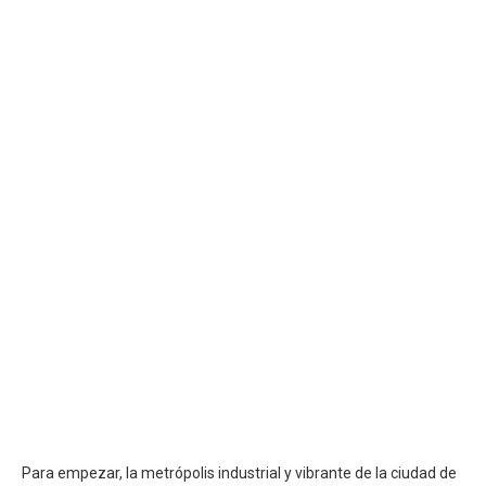
MÉXICO
MEXICO, EN
NICARAGUA
PANAMÁ
PARAGUAY
PERÚ
REPÚBLICA DOMINICANA
UNITED STATES, WORLDWIDE
ESTADOS UNIDOS (ES)
Para empezar, la metrópolis industrial y vibrante de la ciudad de