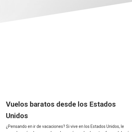
ARGENTINA
BARBADOS
BERMUDA
BOLIVIA
BRASIL
BRAZIL, EN
THE BAHAMAS
Vuelos baratos desde los Estados
CANADA
Unidos
CANADA, FR
¿Pensando en ir de vacaciones? Si vive en los Estados Unidos, le