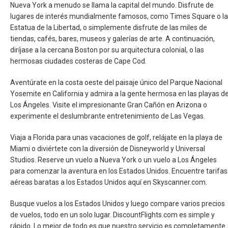
Nueva York a menudo se llama la capital del mundo. Disfrute de
URUGUAY
lugares de interés mundialmente famosos, como Times Square o la
Estatua de la Libertad, o simplemente disfrute de las miles de
VENEZUELA
tiendas, cafés, bares, museos y galerías de arte. A continuación,
diríjase a la cercana Boston por su arquitectura colonial, o las
hermosas ciudades costeras de Cape Cod.
Aventúrate en la costa oeste del paisaje único del Parque Nacional
Yosemite en California y admira a la gente hermosa en las playas d
Los Ángeles. Visite el impresionante Gran Cañón en Arizona o
experimente el deslumbrante entretenimiento de Las Vegas.
Viaja a Florida para unas vacaciones de golf, relájate en la playa de
Miami o diviértete con la diversión de Disneyworld y Universal
Studios. Reserve un vuelo a Nueva York o un vuelo a Los Ángeles
para comenzar la aventura en los Estados Unidos. Encuentre tarifas
aéreas baratas a los Estados Unidos aquí en Skyscanner.com.
Busque vuelos a los Estados Unidos y luego compare varios precios
de vuelos, todo en un solo lugar. DiscountFlights.com es simple y
rápido. Lo mejor de todo es que nuestro servicio es completamente