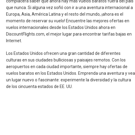
complacerá saber que ahora hay más vuelos baratos fuera del país
CHILE
que nunca. Si alguna vez soñó con ir a una aventura internacional a
Europa, Asia, América Latina y el resto del mundo, ¡ahora es el
COLOMBIA
momento de reservar su vuelo! Encuentre las mejores ofertas en
vuelos internacionales desde los Estados Unidos ahora en
DiscountFlights.com, el mejor lugar para encontrar tarifas bajas en
COSTA RICA
Internet.
CUBA
Los Estados Unidos ofrecen una gran cantidad de diferentes
culturas en sus ciudades bulliciosas y paisajes remotos. Con los
ECUADOR
aeropuertos en cada ciudad importante, siempre hay ofertas de
vuelos baratos en los Estados Unidos. Emprenda una aventura y vea
EL SALVADOR
un lugar nuevo o fascinante: experimente la diversidad y la cultura
de los cincuenta estados de EE. UU.
GUATEMALA
HONDURAS
JAMAICA