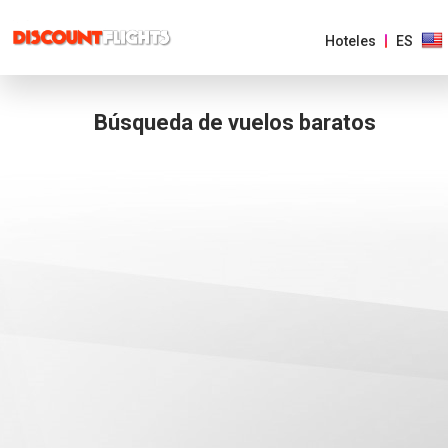
Hoteles
ES
Búsqueda de vuelos baratos
AMÉRICAS
EUROPA
ASIA
Y
EL
PACIFICO
AFRICA
Y
MEDIO
ORIENTE